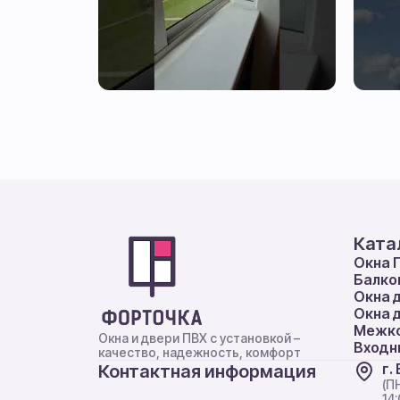
Ката
Окна 
Балко
Окна 
Окна 
Межко
Окна и двери ПВХ с установкой –
Входн
качество, надежность, комфорт
г.
Контактная информация
(ПН
14: